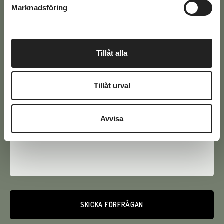
Marknadsföring
på +46 771-16 17 00
Svaren på de vanligaste frågorna hittar du här >>
Tillåt alla
E-
post
Tillåt urval
(Required)
Phone
(Required)
Avvisa
Text