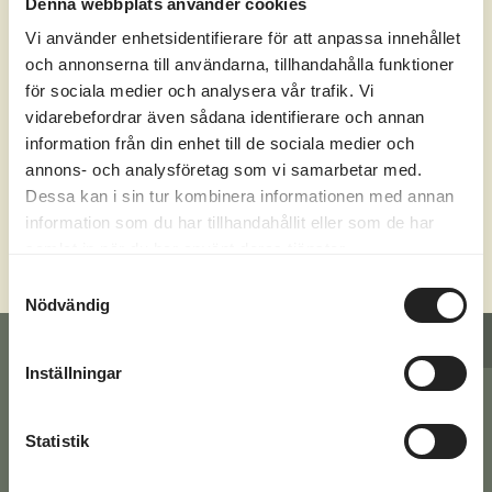
Denna webbplats använder cookies
Maximera din tid hos oss
Vi använder enhetsidentifierare för att anpassa innehållet
och annonserna till användarna, tillhandahålla funktioner
Vad vill du göra under din tid hos oss?
för sociala medier och analysera vår trafik. Vi
Bada, leka, paddla, spela eller tävla? Du
vidarebefordrar även sådana identifierare och annan
information från din enhet till de sociala medier och
väljer.
annons- och analysföretag som vi samarbetar med.
Dessa kan i sin tur kombinera informationen med annan
SE VÅRA AKTIVITETER
information som du har tillhandahållit eller som de har
samlat in när du har använt deras tjänster.
Samtyckesval
Nödvändig
KONTAKTFORMULÄR
OFFERTFÖRFRÅGAN
Inställningar
Har du en fråga? Fyll i dina
Statistik
uppgifter här nedan eller ring oss