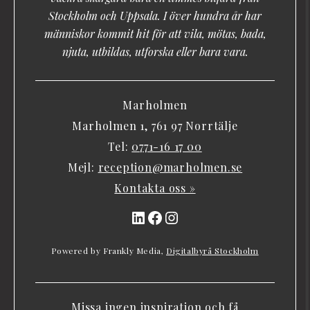
Stockholm och Uppsala. I över hundra år har
människor kommit hit för att vila, mötas, bada,
njuta, utbildas, utforska eller bara vara.
Marholmen
Marholmen 1, 761 97 Norrtälje
Tel:
0771-16 17 00
Mejl:
reception@marholmen.se
Kontakta oss »
LinkedIn
Facebook
Instagram
Powered by Frankly Media,
Digitalbyrå Stockholm
Missa ingen inspiration och få