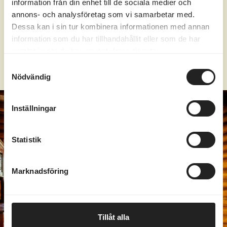
information från din enhet till de sociala medier och
annons- och analysföretag som vi samarbetar med.
LÄS MER OM VILLA HANNA
Dessa kan i sin tur kombinera informationen med annan
information som du har tillhandahållit eller som de har
SKICKA OFFERTFÖRFRÅGAN
samlat in när du har använt deras tjänster.
Samtyckesval
Nödvändig
Inställningar
Statistik
Marknadsföring
Tillåt alla