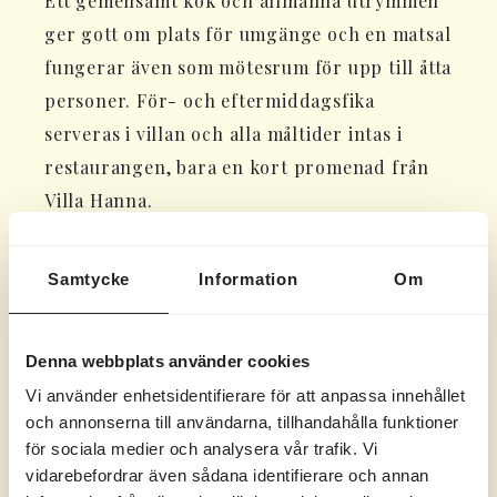
Ett gemensamt kök och allmänna utrymmen
ger gott om plats för umgänge och en matsal
fungerar även som mötesrum för upp till åtta
personer. För- och eftermiddagsfika
serveras i villan och alla måltider intas i
restaurangen, bara en kort promenad från
Villa Hanna.
Behövs fler än sängplatser rekommenderar
Samtycke
Information
Om
vi närliggande
Skärgårdshus
eller
Gula
Villan,
om ni inte föredrar att bo på
hotellet.
Denna webbplats använder cookies
Villa Hanna är inte vinterbonad och går därför
Vi använder enhetsidentifierare för att anpassa innehållet
endast att boka från påsk till höstlovet.
och annonserna till användarna, tillhandahålla funktioner
för sociala medier och analysera vår trafik. Vi
vidarebefordrar även sådana identifierare och annan