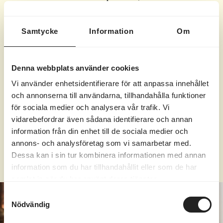
dagspapaket bokas på tel. 0771-16 17 00 eller
via mejl till
reception@marholmen.se
.
Samtycke
Information
Om
Tider för Spabehandlingar och massage
bokas direkt online här >>
Denna webbplats använder cookies
Vi använder enhetsidentifierare för att anpassa innehållet
Observera att våra öppettider kan variera något
och annonserna till användarna, tillhandahålla funktioner
under de stora högtidshelgerna.
för sociala medier och analysera vår trafik. Vi
vidarebefordrar även sådana identifierare och annan
information från din enhet till de sociala medier och
LÄS MER
annons- och analysföretag som vi samarbetar med.
Dessa kan i sin tur kombinera informationen med annan
information som du har tillhandahållit eller som de har
samlat in när du har använt deras tjänster.
Samtyckesval
Nödvändig