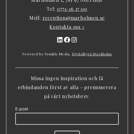
Tel:
0771-16 17 00
Mejl:
reception@marholmen.se
Kontakta oss »
LinkedIn
Facebook
Instagram
Powered by Frankly Media,
Digitalbyrå Stockholm
Missa ingen inspiration och få
erbjudanden först av alla - prenumerera
på vårt nyhetsbrev.
E-post