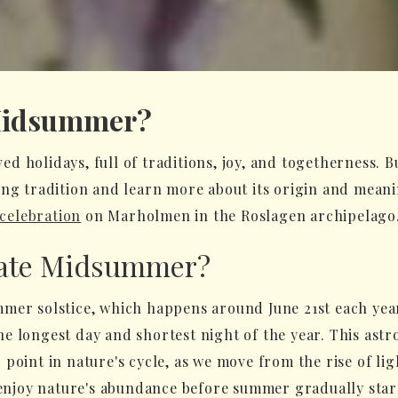
 Midsummer?
d holidays, full of traditions, joy, and togetherness. 
ating tradition and learn more about its origin and mean
elebration
on Marholmen in the Roslagen archipelago
rate Midsummer?
mer solstice, which happens around June 21st each year
s the longest day and shortest night of the year. This a
point in nature's cycle, as we move from the rise of ligh
o enjoy nature's abundance before summer gradually star