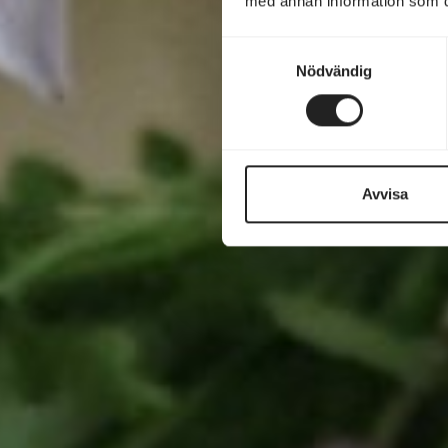
med annan information som du 
Samtyckesval
Nödvändig
Avvisa