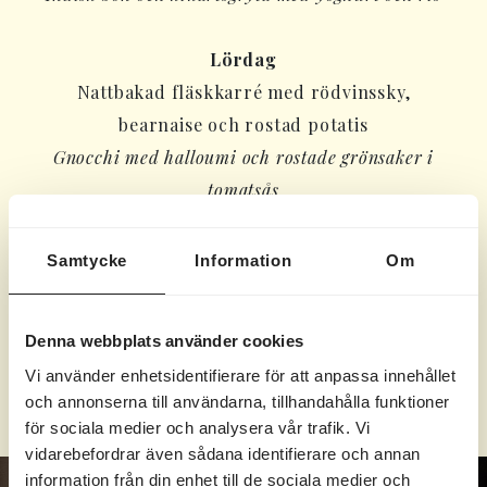
Lördag
Nattbakad fläskkarré med rödvinssky,
bearnaise och rostad potatis
Gnocchi med halloumi och rostade grönsaker i
tomatsås
Söndag
Samtycke
Information
Om
Halstrad lax med hollandaise med forellrom,
sockerärtor, grön sparris och kokt potatis
Denna webbplats använder cookies
Curry med grönsaker och kokosmjölk. Serveras
Vi använder enhetsidentifierare för att anpassa innehållet
med ris
och annonserna till användarna, tillhandahålla funktioner
för sociala medier och analysera vår trafik. Vi
vidarebefordrar även sådana identifierare och annan
information från din enhet till de sociala medier och