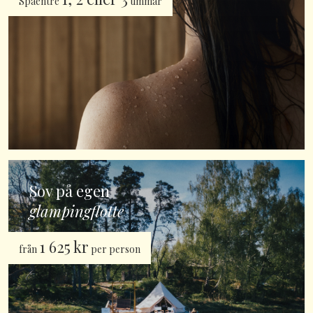
Spaentré
timmar
Sov på egen
glampingflotte
1 625 kr
från
per person