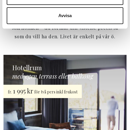
boka till måltider ibland? Eller så väljer du att
uppleva glamping eller att njuta i ett gästrum på
Avvisa
Badhotellet Villa Berg. För så är det här på
Marholmen – du formar din vistelse precis så
som du vill ha den. Livet är enkelt på vår ö.
Hotellrum
med egen terrass eller balkong
1 995 kr
fr.
för två pers inkl frukost