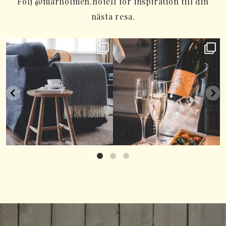
Följ @marholmen.hotell för inspiration till din
nästa resa.
~ SISTA CHANSEN -⁠
~ ALLA
DAG ~⁠
Bo 3 nätter men betala
...
Fira kärleken på lördag
...
28
0
80
3