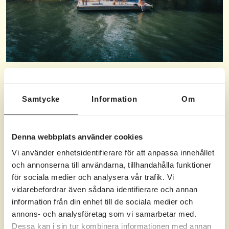
Badhotellet Villa Berg –
Samtycke
Information
Om
en helt unik hotellupplevelse
2 045 kr
Halvpensionspaket från
per person
Denna webbplats använder cookies
Vi använder enhetsidentifierare för att anpassa innehållet
och annonserna till användarna, tillhandahålla funktioner
för sociala medier och analysera vår trafik. Vi
vidarebefordrar även sådana identifierare och annan
information från din enhet till de sociala medier och
annons- och analysföretag som vi samarbetar med.
Dessa kan i sin tur kombinera informationen med annan