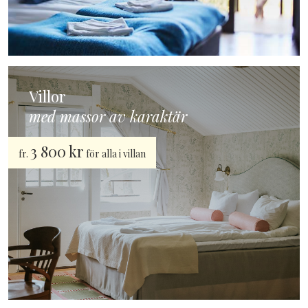
Villor
med massor av karaktär
3 800 kr
fr.
för alla i villan