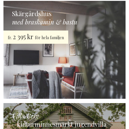
Skärgårdshus
med braskamin & bastu
2 395 kr
fr.
för hela familjen
Villa Berg
– kulturminnesmärkt jugendvilla