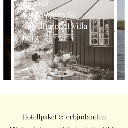
En unik
hotellupplevelse
– Badhotellet Villa
Berg
Hotellpaket & erbjudanden