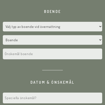
BOENDE
Välj
typ
av
Boende
boende
vid
Önskemål
övernattning
boende
DATUM & ÖNSKEMÅL
Speciella
önskemål?