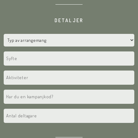
på
(Required)
DETALJER
Typ
av
arrangemang
Syfte
(Required)
Aktiviteter
Har
du
en
Antal
kampanjkod?
deltagare
(Required)