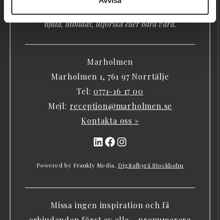
Avvisa
människor kommit hit för att vila, mötas, bada,
njuta, utbildas, utforska eller bara vara.
Marholmen
Marholmen 1, 761 97 Norrtälje
Tel:
0771-16 17 00
Mejl:
reception@marholmen.se
Kontakta oss »
LinkedIn
Facebook
Instagram
Powered by Frankly Media,
Digitalbyrå Stockholm
Missa ingen inspiration och få
erbjudanden först av alla - prenumerera