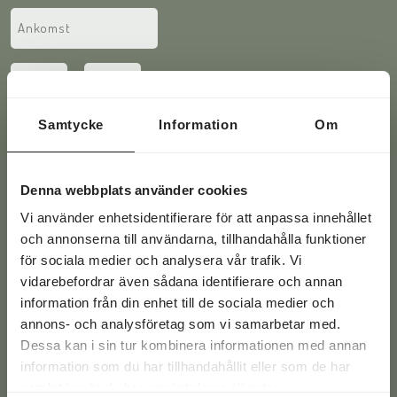
Ankomst
YYYY
(Required)
slash
Ankomsttid
:
MM
slash
Hours
Minutes
DD
Samtycke
Information
Om
Avresa
YYYY
(Required)
slash
Avresetid
:
MM
Denna webbplats använder cookies
slash
Vi använder enhetsidentifierare för att anpassa innehållet
Hours
Minutes
DD
och annonserna till användarna, tillhandahålla funktioner
för sociala medier och analysera vår trafik. Vi
vidarebefordrar även sådana identifierare och annan
information från din enhet till de sociala medier och
annons- och analysföretag som vi samarbetar med.
Alternative:
Dessa kan i sin tur kombinera informationen med annan
information som du har tillhandahållit eller som de har
samlat in när du har använt deras tjänster.