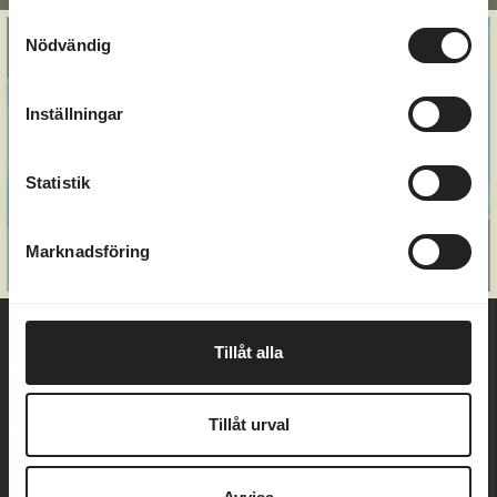
Samtyckesval
Nödvändig
Inställningar
Statistik
Marknadsföring
Tillåt alla
Tillåt urval
Välkommen till Marholmen - en ö i Roslagens
vackra skärgård bara en timmes bilfärd från
Stockholm och Uppsala. I över hundra år har