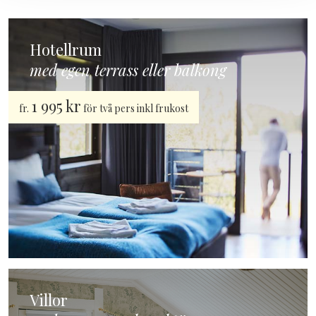
Hotellrum
med egen terrass eller balkong
1 995 kr
fr.
för två pers inkl frukost
Villor