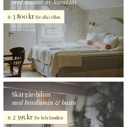
med massor av karaktär
3 800 kr
fr.
för alla i villan
Skärgårdshus
med braskamin & bastu
2 395 kr
fr.
för hela familjen