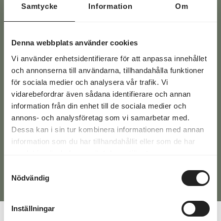
Svaren på de vanligaste frågorna hittar du här >>
Samtycke
Information
Om
E-
Denna webbplats använder cookies
post
Vi använder enhetsidentifierare för att anpassa innehållet
(Required)
Phone
och annonserna till användarna, tillhandahålla funktioner
(Required)
för sociala medier och analysera vår trafik. Vi
vidarebefordrar även sådana identifierare och annan
Text
information från din enhet till de sociala medier och
annons- och analysföretag som vi samarbetar med.
Dessa kan i sin tur kombinera informationen med annan
information som du har tillhandahållit eller som de har
samlat in när du har använt deras tjänster.
Samtyckesval
Nödvändig
Alternative:
Inställningar