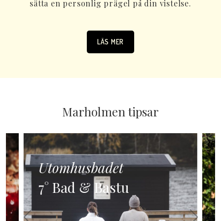
sätta en personlig prägel på din vistelse.
LÄS MER
Marholmen tipsar
Utomhusbadet
7° Bad & Bastu