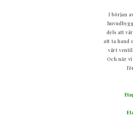
I början a
huvudbyggn
dels att vå
att ta hand 
vårt venti
Och när vi
fö
Eta
Et