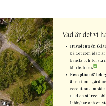
Vad är det vi h
Huvudentrén (klar
på det som idag ä
känsla och första 
Marholmen.
Reception & lobby 
är en innergård oc
receptionsområde i
med en större lobb
lobbybar och en st