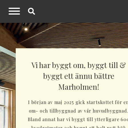
Vi har byggt om, byggt till &
byggt ett ännu bättre
Marholmen!
I början av maj 2025 gick startskottet för e
om- och tillbyggnad av vår huvudbyggnad
Bland annat har vi byggt till ytterligare 60
kvadratmeter och byggt ett helt nytt kök