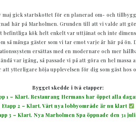
v maj gick startskottet för en planerad om- och tillbyg
ad här på Marholmen. Grunden till att vi valde att gör
rt befintliga kök helt enkelt var uttjänat och inte dimen
om så många gäster som vi tar emot varje år här på ön.
lationssystem ersättas med en modernare och mer hållb
 ändå var igång, så passade vi på att göra en hel massa 
r att ytterligare höja upplevelsen för dig som gäst hos o
Bygget skedde i två etapper:
pp 1 – Klart. Restaurang Hermans har öppet alla dag
Etapp 2 – Klart. Vårt nya lobbyområde är nu klart
app 3 – Klart. Nya Marholmen Spa öppnade den 31 jul