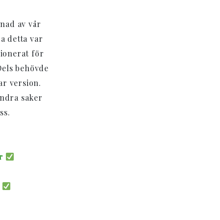
gnad av vår
a detta var
sionerat för
 Dels behövde
ar version.
andra saker
ss.
ar
i