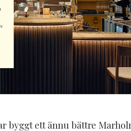
h
ev
ar byggt ett ännu bättre Marho