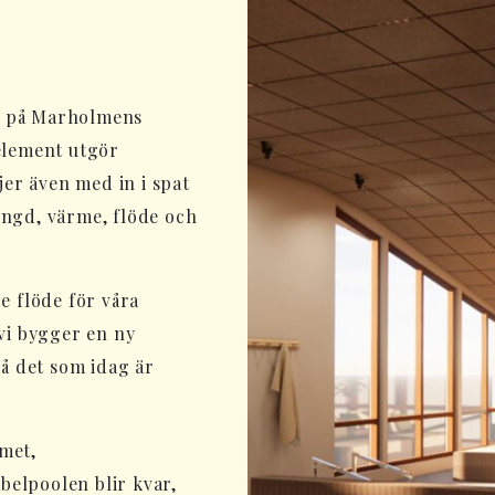
e på Marholmens
 element utgör
jer även med in i spat
yngd, värme, flöde och
e flöde för våra
 vi bygger en ny
på det som idag är
met,
elpoolen blir kvar,