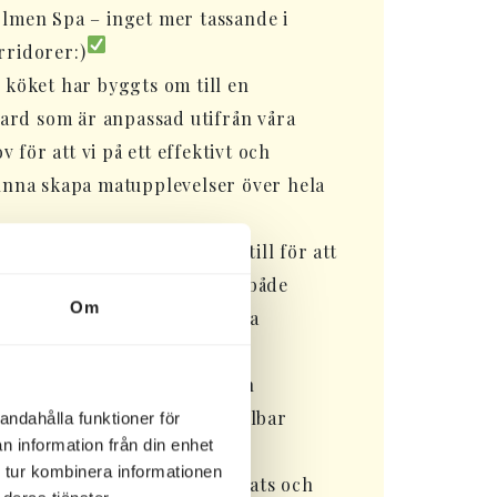
olmen Spa – inget mer tassande i
rridorer:)
 köket har byggts om till en
rd som är anpassad utifrån våra
för att vi på ett effektivt och
kunna skapa matupplevelser över hela
(klart).
Har byggts om och till för att
stupplevelse och känsla för både
Om
r och större sällskap. Den nya
ade under januari 2026.
klart).
Ventilation och annan
yts för en bättre och mer hållbar
andahålla funktioner för
n information från din enhet
 tur kombinera informationen
art).
Hela spat har renoverats och