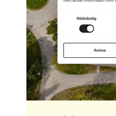
med annan information som du 
Samtyckesval
Nödvändig
Avvisa