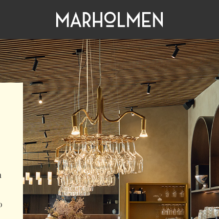
n
.
0