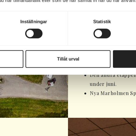
har tillhandahållit eller som de har samlat in när du har använt 
uppdaterats med ny
spaupplevelse. Spa
Inställningar
Statistik
Bygget skedde i etap
Den första blev kla
Tillåt urval
Hermans
flyttade 
Den andra etappen,
under juni.
Nya Marholmen Spa