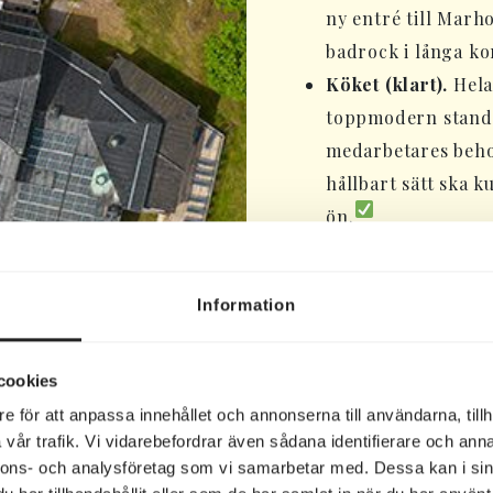
ny entré till Marh
badrock i långa ko
Köket (klart).
Hela
toppmodern standa
medarbetares behov 
hållbart sätt ska 
ön.
Restaurang & bar 
skapa en bättre gä
Information
individuella gäste
restaurangen öppn
Fastighetsteknik (
cookies
fastighetsteknik b
e för att anpassa innehållet och annonserna till användarna, tillh
vår trafik. Vi vidarebefordrar även sådana identifierare och anna
fastighetsdrift.
nnons- och analysföretag som vi samarbetar med. Dessa kan i sin
Marholmen Spa (kl