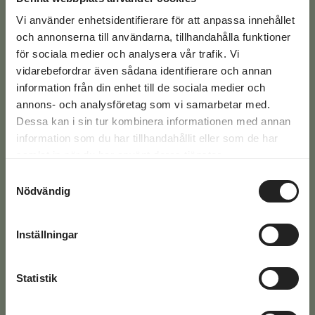
på +46 771-16 17 00
Vi använder enhetsidentifierare för att anpassa innehållet
och annonserna till användarna, tillhandahålla funktioner
Svaren på de vanligaste frågorna hittar du här >>
för sociala medier och analysera vår trafik. Vi
vidarebefordrar även sådana identifierare och annan
information från din enhet till de sociala medier och
E-
annons- och analysföretag som vi samarbetar med.
post
Dessa kan i sin tur kombinera informationen med annan
(Required)
Phone
information som du har tillhandahållit eller som de har
(Required)
samlat in när du har använt deras tjänster.
Samtyckesval
Text
Nödvändig
Inställningar
Statistik