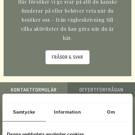
Här försöker vi ge svar på allt du kanske
funderar på eller behöver veta när du
besöker oss – från vägbeskrivning till
vilka aktiviteter du kan göra när du är
här.
FRÅGOR & SVAR
KONTAKTFORMULÄR
OFFERTFÖRFRÅGAN
Samtycke
Information
Om
Har du en fråga? Fyll i dina
uppgifter här nedan eller ring oss
Denna webbplats använder cookies