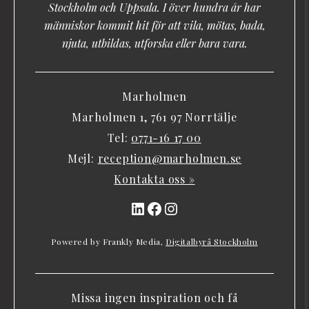
Stockholm och Uppsala. I över hundra år har
människor kommit hit för att vila, mötas, bada,
njuta, utbildas, utforska eller bara vara.
Marholmen
Marholmen 1, 761 97 Norrtälje
Tel:
0771-16 17 00
Mejl:
reception@marholmen.se
Kontakta oss »
LinkedIn
Facebook
Instagram
Powered by Frankly Media,
Digitalbyrå Stockholm
Missa ingen inspiration och få