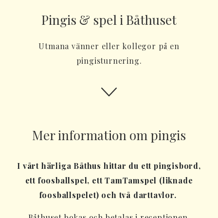
Pingis & spel i Båthuset
Utmana vänner eller kollegor på en
pingisturnering.
Mer information om pingis
I vårt härliga Båthus hittar du ett pingisbord,
ett foosballspel, ett TamTamspel (liknade
foosballspelet) och två darttavlor.
Båthuset bokas och betalas i receptionen.