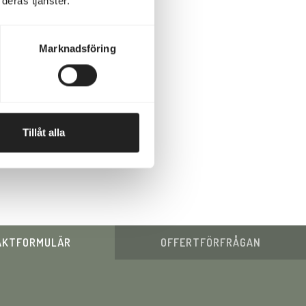
deras tjänster.
Marknadsföring
Tillåt alla
AKTFORMULÄR
OFFERTFÖRFRÅGAN