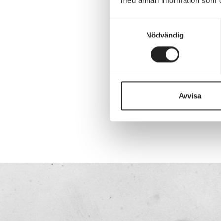
med annan information som du 
Samtyckesval
Nödvändig
Avvisa