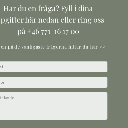
Har du en fråga? Fyll i dina
pgifter här nedan eller ring oss
på +46 771-16 17 00
en på de vanligaste frågorna hittar du här >>
ed)
e
ed)