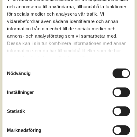
som Google innehar.
och annonserna till användarna, tillhandahålla funktioner
_ga
för sociala medier och analysera vår trafik. Vi
Cookien _ga, installerad av Google Analytics,
vidarebefordrar även sådana identifierare och annan
beräknar besöks-, sessions- och kampanjdata
information från din enhet till de sociala medier och
annons- och analysföretag som vi samarbetar med.
och håller även koll på
Dessa kan i sin tur kombinera informationen med annan
webbplatsanvändningen för webbplatsens
information som du har tillhandahållit eller som de har
analysrapport. Cookien lagrar information
samlat in när du har använt deras tjänster.
anonymt och tilldelar ett slumpmässigt
Samtyckesval
Nödvändig
genererat nummer för att känna igen unika
besökare.
_ga_CHRWQVJYWX
Inställningar
Denna cookien används för att spåra
besökarnas beteende och mäta webbplatsens
Statistik
prestanda. Siffrorna i namnet innehåller det
unika identitetsnumret för kontot (Google
Marknadsföring