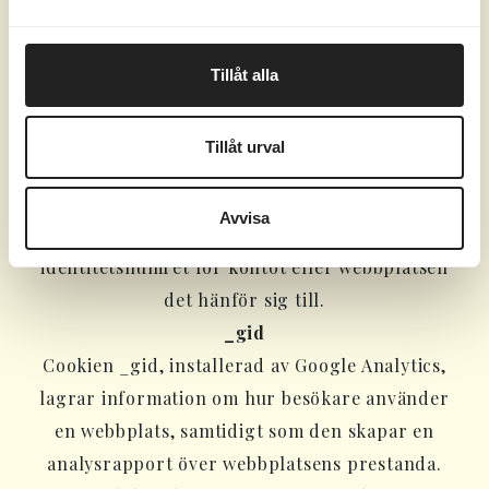
Analytics 4) eller webbplatsen det hänför sig
till.
_gat_UA-24248022-1
Tillåt alla
En variant av _gat-cookien som ställts in av
Google Analytics och Google Tag Manager för
Tillåt urval
att tillåta webbplatsägare att spåra besökarnas
beteende och mäta webbplatsens prestanda.
Avvisa
Siffrorna i namnet innehåller det unika
identitetsnumret för kontot eller webbplatsen
det hänför sig till.
_gid
Cookien _gid, installerad av Google Analytics,
lagrar information om hur besökare använder
en webbplats, samtidigt som den skapar en
analysrapport över webbplatsens prestanda.