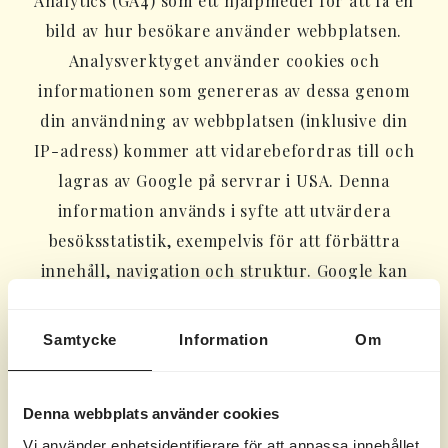
Analytics (GA4) som ett hjälpmedel för att få en
bild av hur besökare använder webbplatsen.
Analysverktyget använder cookies och
informationen som genereras av dessa genom
din användning av webbplatsen (inklusive din
IP-adress) kommer att vidarebefordras till och
lagras av Google på servrar i USA. Denna
information används i syfte att utvärdera
besöksstatistik, exempelvis för att förbättra
innehåll, navigation och struktur. Google kan
också överföra denna information till tredje
parter om det krävs enligt lag eller i de fall en
Samtycke
Information
Om
tredje part behandlar informationen för
Googles räkning. Google kommer inte att
Denna webbplats använder cookies
koppla samman IP-adresser med andra data
Vi använder enhetsidentifierare för att anpassa innehållet