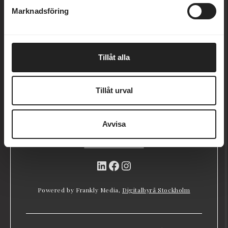
vackra skärgård bara en timmes bilfärd från
Marknadsföring
Stockholm och Uppsala. I över hundra år har
människor kommit hit för att vila, mötas, bada,
njuta, utbildas, utforska eller bara vara.
Tillåt alla
Marholmen
Tillåt urval
Marholmen 1, 761 97 Norrtälje
Tel:
0771-16 17 00
Avvisa
Mejl:
reception@marholmen.se
Kontakta oss »
LinkedIn
Facebook
Instagram
Powered by Frankly Media,
Digitalbyrå Stockholm