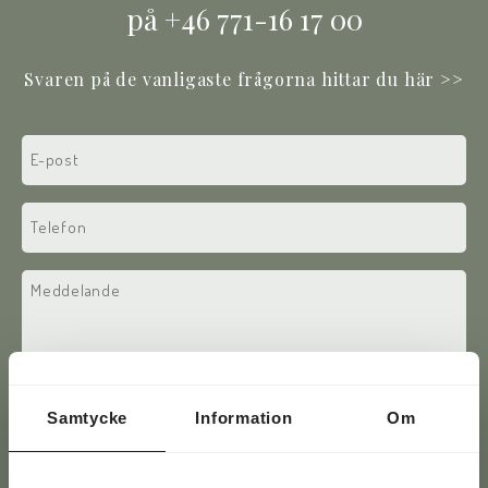
på +46 771-16 17 00
Svaren på de vanligaste frågorna hittar du här >>
E-
post
(Required)
Phone
(Required)
Text
Samtycke
Information
Om