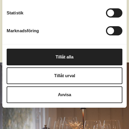
ankomst.
Statistik
Lunchmenyn skickas på begäran.
mejl: reception@marholmen.se
Marknadsföring
tel: 0771-16 17 00
Tillåt alla
Tillåt urval
Avvisa