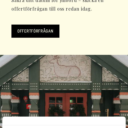
Säkra ditt datum för julbord – skicka en
offertförfrågan till oss redan idag.
OFFERTFÖRFRÅGAN