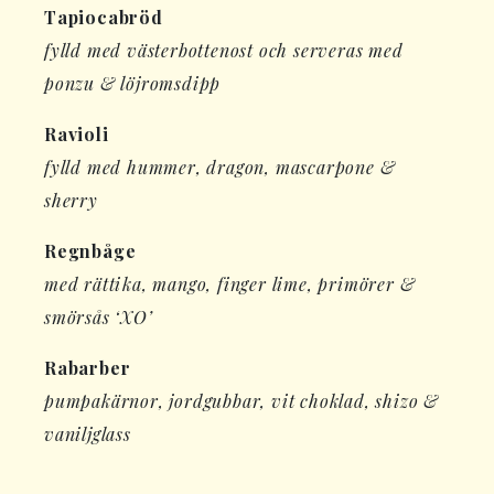
Tapiocabröd
fylld med västerbottenost och serveras med
ponzu & löjromsdipp
Ravioli
fylld med hummer, dragon, mascarpone &
sherry
Regnbåge
med rättika, mango, finger lime, primörer &
smörsås ‘XO’
Rabarber
pumpakärnor, jordgubbar, vit choklad, shizo &
vaniljglass