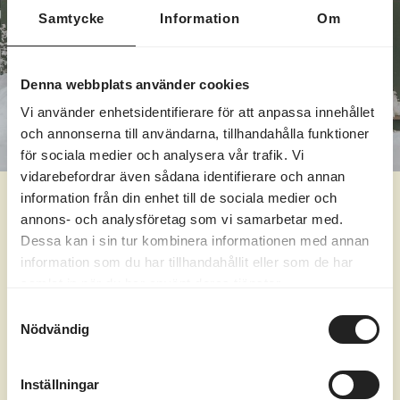
Samtycke
Information
Om
Denna webbplats använder cookies
Vi använder enhetsidentifierare för att anpassa innehållet
och annonserna till användarna, tillhandahålla funktioner
för sociala medier och analysera vår trafik. Vi
vidarebefordrar även sådana identifierare och annan
information från din enhet till de sociala medier och
annons- och analysföretag som vi samarbetar med.
Lunch i Villa Berg
Dessa kan i sin tur kombinera informationen med annan
information som du har tillhandahållit eller som de har
Lunch i Villa Berg går att boka för sällskap
samlat in när du har använt deras tjänster.
om 8-20 personer. Perfekt om du vill fira
Samtyckesval
Nödvändig
någon eller någonting speciellt på en speciell
plats!
Inställningar
Vi behöver din bokning senast 48 timmar innan