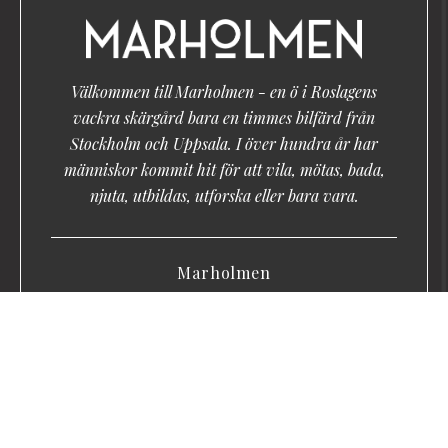
Välkommen till Marholmen - en ö i Roslagens
vackra skärgård bara en timmes bilfärd från
Stockholm och Uppsala. I över hundra år har
människor kommit hit för att vila, mötas, bada,
njuta, utbildas, utforska eller bara vara.
Marholmen
Marholmen 1, 761 97 Norrtälje
Tel:
0771-16 17 00
Mejl:
reception@marholmen.se
Kontakta oss »
LinkedIn
Facebook
Instagram